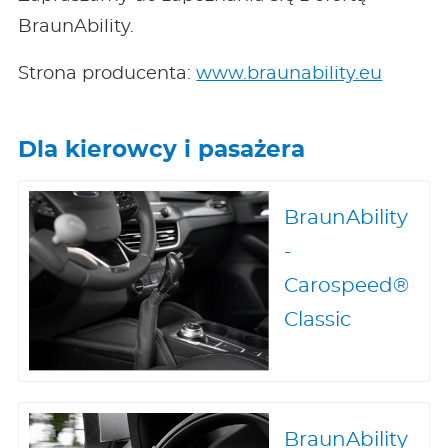
BraunAbility.
Strona producenta:
www.braunability.eu
Dla kierowcy i pasażera
BraunAbility
-
Carospeed®
Classic
BraunAbility