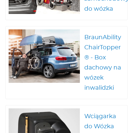
do wózka
BraunAbility
ChairTopper
® - Box
dachowy na
wózek
inwalidzki
Wciągarka
do Wózka