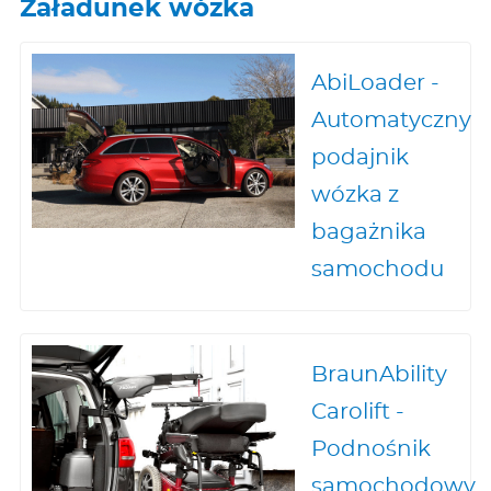
Załadunek wózka
AbiLoader -
Automatyczny
podajnik
wózka z
bagażnika
samochodu
BraunAbility
Carolift -
Podnośnik
samochodowy