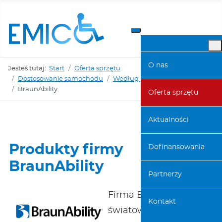
O nas
Jesteś tutaj:
Start
Oferta sprzętu
Dostosowanie samochodu
Według producentów
BraunAbility
Oferta sprzętu
Aktualności
Produkty firmy
Dofinansowania
BraunAbility
Partnerzy
Firma BraunAbility jest
Kontakt
światowym liderem