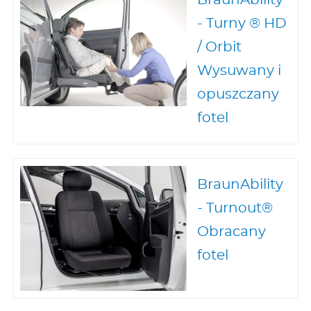
- Turny ® HD
/ Orbit
Wysuwany i
opuszczany
fotel
BraunAbility
- Turnout®
Obracany
fotel