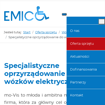
O nas
Jesteś tutaj:
Start
Oferta sprzętu
Wózki inwalidzkie
Specjalistyczne oprzyrządowanie do wózków elektrycznych
Oferta sprzętu
Aktualności
Specjalistyczne
Dofinansowania
oprzyrządowanie do
wózków elektrycznych
Partnerzy
mo-Vis to młoda i ambitna międzynarodowa
Kontakt
firma, która za główny cel obrała produkcję