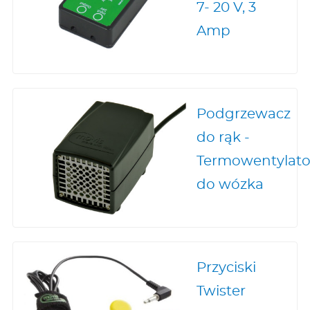
7- 20 V, 3
Amp
Podgrzewacz
do rąk -
Termowentylato
do wózka
Przyciski
Twister