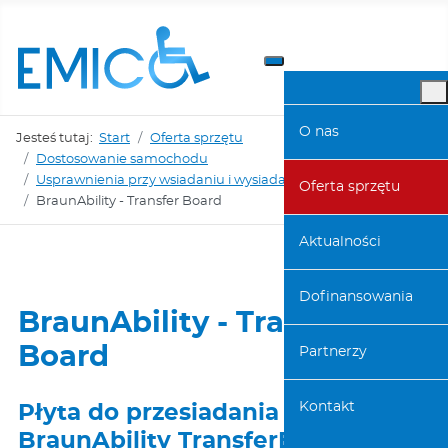
O nas
Jesteś tutaj:
Start
Oferta sprzętu
Dostosowanie samochodu
Usprawnienia przy wsiadaniu i wysiadaniu
BraunAbility
Oferta sprzętu
BraunAbility - Transfer Board
Aktualności
Dofinansowania
BraunAbility - Transfer
Board
Partnerzy
Kontakt
Płyta do przesiadania
BraunAbility TransferBoard