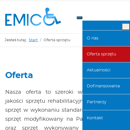
O nas
Jesteś tutaj:
Start
Oferta sprzętu
Oferta sprzętu
Aktualności
Oferta
Dofinansowania
Nasza oferta to szeroki wybór najlepszej
jakości sprzętu rehabilitacyjnego. Oferujemy
Partnerzy
sprzęt w wykonaniu standardowym, a także
Kontakt
sprzęt modyfikowany na Państwa potrzeby
oraz sprzęt wykonywany specjalnie dla