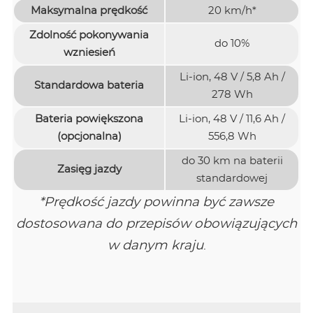
Maksymalna prędkość
20 km/h*
Zdolność pokonywania
do 10%
wzniesień
Li-ion, 48 V / 5,8 Ah /
Standardowa bateria
278 Wh
Bateria powiększona
Li-ion, 48 V / 11,6 Ah /
(opcjonalna)
556,8 Wh
do 30 km na baterii
Zasięg jazdy
standardowej
*Prędkość jazdy powinna być zawsze
dostosowana do przepisów obowiązujących
w danym kraju
.