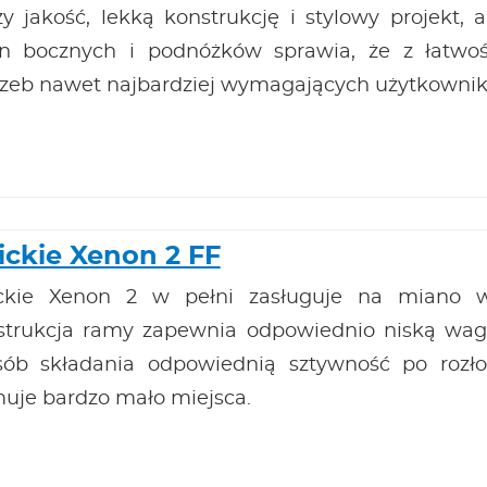
y jakość, lekką konstrukcję i stylowy projekt, 
on bocznych i podnóżków sprawia, że z łatw
rzeb nawet najbardziej wymagających użytkowni
ickie Xenon 2 FF
ckie Xenon 2 w pełni zasługuje na miano 
strukcja ramy zapewnia odpowiednio niską wagę
sób składania odpowiednią sztywność po rozł
muje bardzo mało miejsca.