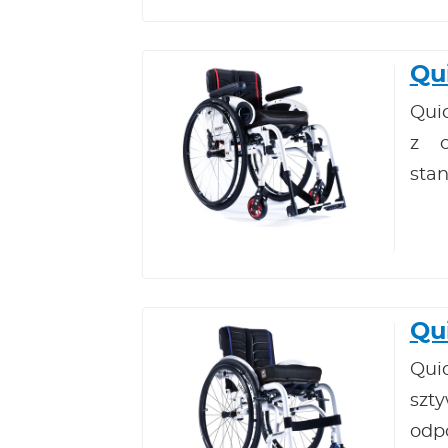
Qu
Qui
z o
sta
Qu
Qui
szt
odp