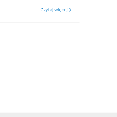
Quickie Xenon 2 Hybri
Czytaj więcej