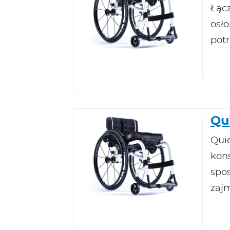
Łącz
osł
pot
Qu
Qui
kon
spo
zaj