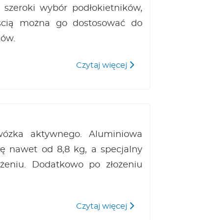
a szeroki wybór podłokietników,
ością można go dostosować do
ków.
Quickie Life
Czytaj więcej
wózka aktywnego. Aluminiowa
 nawet od 8,8 kg, a specjalny
ożeniu. Dodatkowo po złożeniu
Quickie Xenon 2 FF
Czytaj więcej