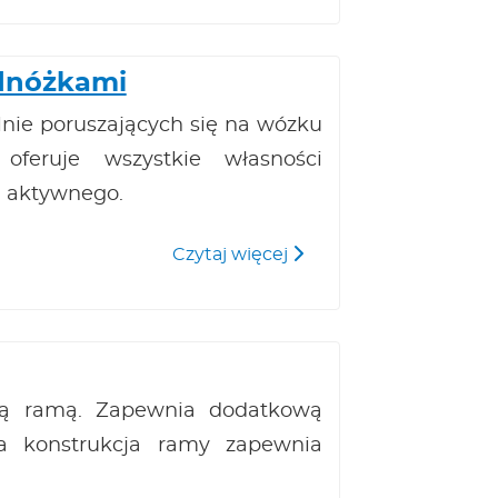
odnóżkami
lnie poruszających się na wózku
feruje wszystkie własności
 aktywnego.
Quickie Xenon 2 SA z
Czytaj więcej
ną ramą. Zapewnia dodatkową
wa konstrukcja ramy zapewnia