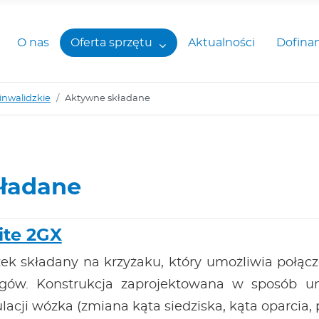
O nas
Oferta sprzętu
Aktualności
Dofina
inwalidzkie
Aktywne składane
ładane
ite 2GX
k składany na krzyżaku, który umożliwia połącze
ągów. Konstrukcja zaprojektowana w sposób umo
lacji wózka (zmiana kąta siedziska, kąta oparcia, 