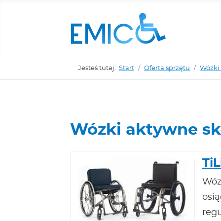
Jesteś tutaj:
Start
Oferta sprzętu
Wózki 
Wózki aktywne sk
TiL
Wóze
osi
regu