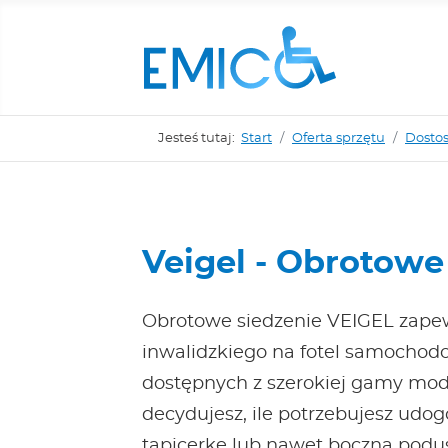
Jesteś tutaj:
Start
Oferta sprzętu
Dosto
Veigel - Obrotowe
Obrotowe siedzenie VEIGEL zapewn
inwalidzkiego na fotel samochod
dostępnych z szerokiej gamy mode
decydujesz, ile potrzebujesz udog
tapicerkę lub nawet boczną podu