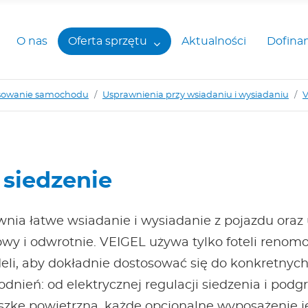
O nas
Oferta sprzętu
Aktualności
Dofina
sowanie samochodu
Usprawnienia przy wsiadaniu i wysiadaniu
V
 siedzenie
ia łatwe wsiadanie i wysiadanie z pojazdu oraz
owy i odwrotnie. VEIGEL używa tylko foteli reno
li, aby dokładnie dostosować się do konkretnych
odnień: od elektrycznej regulacji siedzenia i podg
szkę powietrzną, każde opcjonalne wyposażenie j