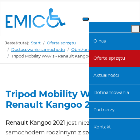
O nas
Jesteś tutaj:
Start
Oferta sprzętu
Dostosowanie samochodu
Obniżona podłoga
Renault
Tripod Mobility WAV’s - Renault Kangoo 2021
Oferta sprzętu
Aktualności
Tripod Mobility WAV’s -
Dofinansowania
Renault Kangoo 2021
Partnerzy
Renault Kangoo 2021
jest niezawodnym
Kontakt
samochodem rodzinnym z szeroką gamą