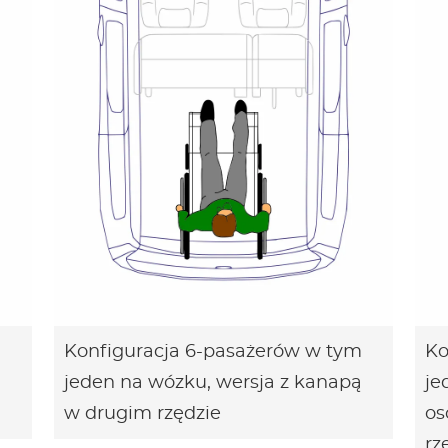
Konfiguracja 6-pasażerów w tym
Ko
jeden na wózku, wersja z kanapą
je
w drugim rzędzie
os
rz