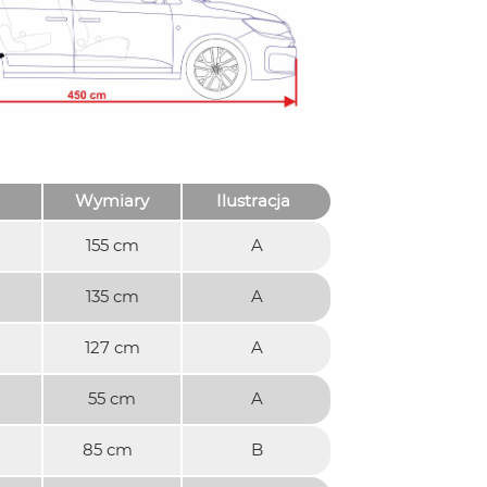
Wymiary
Ilustracja
155 cm
A
135 cm
A
127 cm
A
55 cm
A
85 cm
B