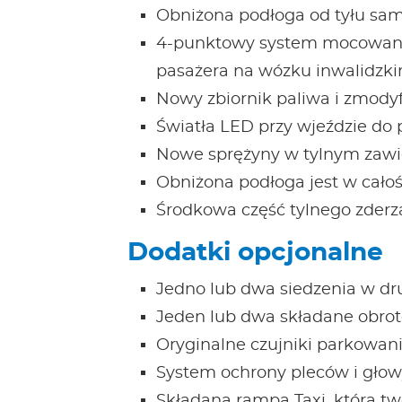
Obniżona podłoga od tyłu sa
4-punktowy system mocowani
pasażera na wózku inwalidzk
Nowy zbiornik paliwa i zmody
Światła LED przy wjeździe do 
Nowe sprężyny w tylnym zawie
Obniżona podłoga jest w całoś
Środkowa część tylnego zderz
Dodatki opcjonalne
Jedno lub dwa siedzenia w dru
Jeden lub dwa składane obroto
Oryginalne czujniki parkowan
System ochrony pleców i gło
Składana rampa Taxi, która t