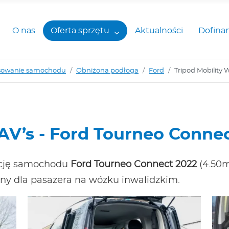
O nas
Oferta sprzętu
Aktualności
Dofina
sowanie samochodu
Obniżona podłoga
Ford
Tripod Mobility 
AV’s - Ford Tourneo Conne
ację samochodu
Ford Tourneo Connect 2022
(4.50
pny dla pasażera na wózku inwalidzkim.