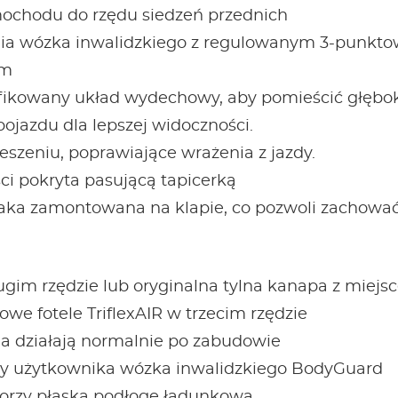
mochodu do rzędu siedzeń przednich
a wózka inwalidzkiego z regulowanym 3-punkt
im
fikowany układ wydechowy, aby pomieścić głębo
pojazdu dla lepszej widoczności.
szeniu, poprawiające wrażenia z jazdy.
ci pokryta pasującą tapicerką
aka zamontowana na klapie, co pozwoli zachować
gim rzędzie lub oryginalna tylna kanapa z miejs
we fotele TriflexAIR w trzecim rzędzie
ia działają normalnie po zabudowie
wy użytkownika wózka inwalidzkiego BodyGuard
worzy płaską podłogę ładunkową